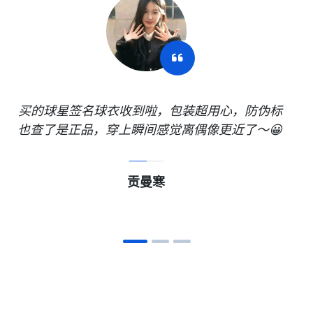
买的球星签名球衣收到啦，包装超用心，防伪标
也查了是正品，穿上瞬间感觉离偶像更近了～😀
贡曼寒